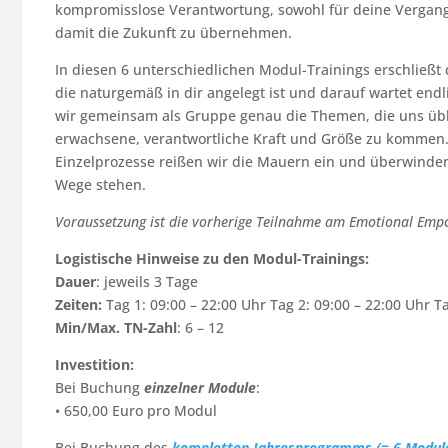
kompromisslose Verantwortung, sowohl für deine Vergang
damit die Zukunft zu übernehmen.
In diesen 6 unterschiedlichen Modul-Trainings erschließt du
die naturgemäß in dir angelegt ist und darauf wartet end
wir gemeinsam als Gruppe genau die Themen, die uns übl
erwachsene, verantwortliche Kraft und Größe zu kommen
Einzelprozesse reißen wir die Mauern ein und überwinden
Wege stehen.
Voraussetzung ist die vorherige Teilnahme am Emotional Empo
Logistische Hinweise zu den Modul-Trainings:
Dauer
: jeweils 3 Tage
Zeiten:
Tag 1: 09:00 – 22:00 Uhr Tag 2: 09:00 – 22:00 Uhr Ta
Min/Max. TN-Zahl
: 6 – 12
Investition:
Bei Buchung
einzelner Module
:
• 650,00 Euro pro Modul
Bei Buchung des
kompletten Jahresprogramms (= 6 Modul