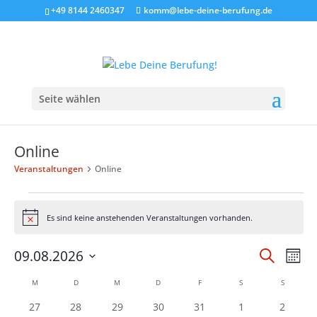
+49 8144 2460347
komm@lebe-deine-berufung.de
Seite wählen
Online
Veranstaltungen
Online
Veranstaltungen
Es sind keine anstehenden Veranstaltungen vorhanden.
Hinweis
Verans
Ver
09.08.2026
Suche
Monat
Ans
Suche
Datum
Kalender
Nav
M
MONTAG
D
DIENSTAG
M
MITTWOCH
D
DONNERSTAG
F
FREITAG
S
SAMSTAG
S
SONNTA
und
wählen.
von
Ansich
0
0
0
0
0
0
0
27
28
29
30
31
1
2