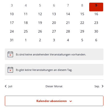
Veranstaltungen
Veranstaltungen
Veranstaltungen
Veranstaltungen
Veranstaltungen
Veranstaltungen
Veranstaltungen
Veranst
Naviga
0
0
0
0
0
0
0
3
4
5
6
7
8
9
Veranstaltungen
Veranstaltungen
Veranstaltungen
Veranstaltungen
Veranstaltungen
Veranstaltungen
Veranst
0
0
0
0
0
0
0
10
11
12
13
14
15
16
Veranstaltungen
Veranstaltungen
Veranstaltungen
Veranstaltungen
Veranstaltungen
Veranstaltungen
Veranst
0
0
0
0
0
0
0
17
18
19
20
21
22
23
Veranstaltungen
Veranstaltungen
Veranstaltungen
Veranstaltungen
Veranstaltungen
Veranstaltungen
Veranst
0
0
0
0
0
0
0
24
25
26
27
28
29
30
Veranstaltungen
Veranstaltungen
Veranstaltungen
Veranstaltungen
Veranstaltungen
Veranstaltungen
Veranst
0
0
0
0
0
0
0
31
1
2
3
4
5
6
Veranstaltungen
Veranstaltungen
Veranstaltungen
Veranstaltungen
Veranstaltungen
Veranstaltungen
Veranst
Es sind keine anstehenden Veranstaltungen vorhanden.
Hinweis
Es gibt keine Veranstaltungen an diesem Tag.
Hinweis
Juli
Dieser Monat
Sep.
Kalender abonnieren