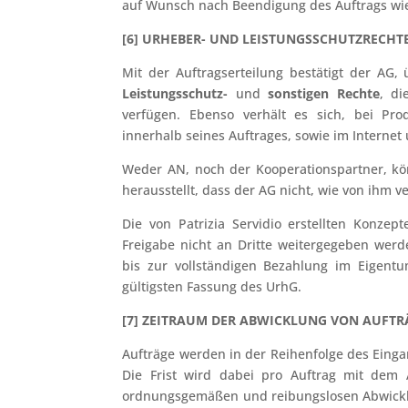
auf Wunsch nach Beendigung des Auftrags wie
[
6] URHEBER- UND LEISTUNGSSCHUTZRECHT
Mit der Auftragserteilung bestätigt der AG,
Leistungsschutz-
und
sonstigen Rechte
, di
verfügen. Ebenso verhält es sich, bei Pro
innerhalb seines Auftrages, sowie im Interne
Weder AN, noch der Kooperationspartner, k
herausstellt, dass der AG nicht, wie von ihm v
Die von Patrizia Servidio erstellten Konze
Freigabe nicht an Dritte weitergegeben werd
bis zur vollständigen Bezahlung im Eigentum
gültigsten Fassung des UrhG.
[7] ZEITRAUM DER ABWICKLUNG VON AUFT
Aufträge werden in der Reihenfolge des Einga
Die Frist wird dabei pro Auftrag mit dem
ordnungsgemäßen und reibungslosen Abwicklu