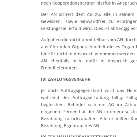
noch Kooperationspartner hierfür in Anspru
Der AN sichert dem AG zu, alle in seinem 
Gewissen, sowie einwandfrei zu erbringe
Leistungsziel erfüllt wird. Dies ist abhängig 
Aufgaben die nicht unmittelbar vom AN durchg
ausführenden Organs. Handelt dieses Organ fah
hierfür nicht in Anspruch genommen werden. 
AN ebenfalls nicht dafür in Anspruch g
Fremdlieferanten.
[8] ZAHLUNGSVERKEHR
Je nach Auftragsgegenstand wird das Hono
während der Auftragserfüllung fällig. Fä
begleichen. Befindet sich ein AG im Zahl
eingehen. Ferner hat der AN in einem solche
Bezahlung zurückzuhalten. Alle erstellten K
Bezahlung Eigentum des AN.
[9] TEILNAHMEVORAUSSETZUNGEN