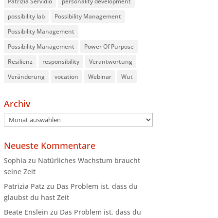
Patrizia Servidio
personality development
possibility lab
Possibility Management
Possibility Management
Possibility Management
Power Of Purpose
Resilienz
responsibility
Verantwortung
Veränderung
vocation
Webinar
Wut
Archiv
Archiv
Neueste Kommentare
Sophia
zu
Natürliches Wachstum braucht
seine Zeit
Patrizia Patz
zu
Das Problem ist, dass du
glaubst du hast Zeit
Beate Enslein
zu
Das Problem ist, dass du