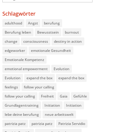
Schlagwörter
adulthood
Angst
berufung
Berufung leben
Bewusstsein
burnout
change
consciousness
destiny in action
edgeworker
emotionale Gesundheit
Emotionale Kompetenz
emotional empowerment
Evolution
Evolution
expand the box
expand the box
feelings
follow your calling
follow your calling
Freiheit
Gaia
Gefühle
Grundlagentraining
Initiation
Initiation
lebe deine berufung
neue arbeitswelt
patrizia patz
patrizia patz
Patrizia Servidio