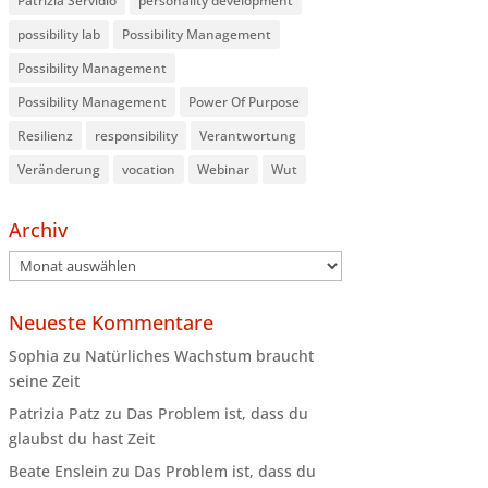
Patrizia Servidio
personality development
possibility lab
Possibility Management
Possibility Management
Possibility Management
Power Of Purpose
Resilienz
responsibility
Verantwortung
Veränderung
vocation
Webinar
Wut
Archiv
Archiv
Neueste Kommentare
Sophia
zu
Natürliches Wachstum braucht
seine Zeit
Patrizia Patz
zu
Das Problem ist, dass du
glaubst du hast Zeit
Beate Enslein
zu
Das Problem ist, dass du