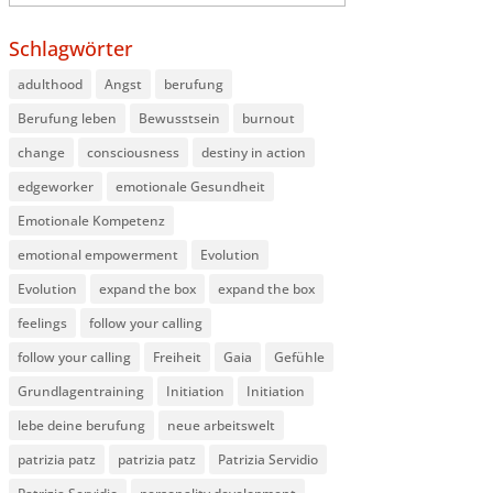
Schlagwörter
adulthood
Angst
berufung
Berufung leben
Bewusstsein
burnout
change
consciousness
destiny in action
edgeworker
emotionale Gesundheit
Emotionale Kompetenz
emotional empowerment
Evolution
Evolution
expand the box
expand the box
feelings
follow your calling
follow your calling
Freiheit
Gaia
Gefühle
Grundlagentraining
Initiation
Initiation
lebe deine berufung
neue arbeitswelt
patrizia patz
patrizia patz
Patrizia Servidio