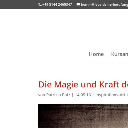
+49 8144 2460347
komm@lebe-deine-berufung
Home
Kursan
Die Magie und Kraft 
von
Patrizia Patz
|
14.05.16
|
Inspirations-Arti