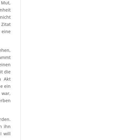
 Mut,
nheit
 nicht
Zitat
 eine
ehen,
tammt
einen
t die
n Akt
e ein
 war,
erben
rden.
h ihn
 will