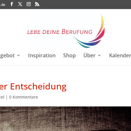
.de
gebot
Inspiration
Shop
Über
Kalende
der Entscheidung
kel
|
0 Kommentare