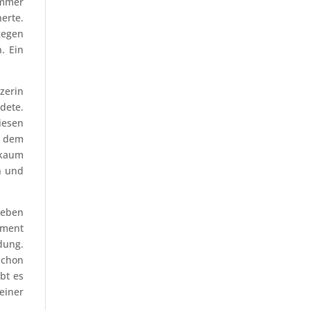
immer
erte.
gegen
. Ein
zerin
dete.
iesen
b dem
 kaum
n und
Leben
oment
dung.
schon
bt es
einer