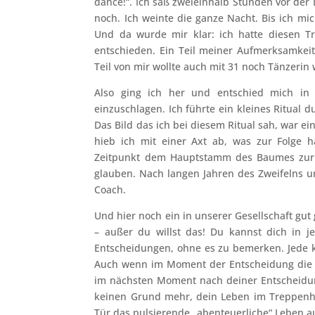
dance!“. Ich saß zweieinhalb Stunden vor der
noch. Ich weinte die ganze Nacht. Bis ich m
Und da wurde mir klar: ich hatte diesen Tr
entschieden. Ein Teil meiner Aufmerksamkei
Teil von mir wollte auch mit 31 noch Tänzerin
Also ging ich her und entschied mich in
einzuschlagen. Ich führte ein kleines Ritual 
Das Bild das ich bei diesem Ritual sah, war e
hieb ich mit einer Axt ab, was zur Folge 
Zeitpunkt dem Hauptstamm des Baumes zur 
glauben. Nach langen Jahren des Zweifelns un
Coach.
Und hier noch ein in unserer Gesellschaft gut
– außer du willst das! Du kannst dich in
Entscheidungen, ohne es zu bemerken. Jede kl
Auch wenn im Moment der Entscheidung die ü
im nächsten Moment nach deiner Entscheidun
keinen Grund mehr, dein Leben im Treppenha
Tür das pulsierende „abenteuerliche“ Leben au