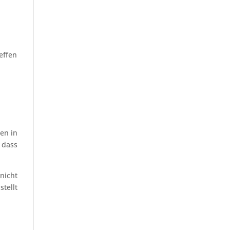
effen
en in
 dass
nicht
tellt