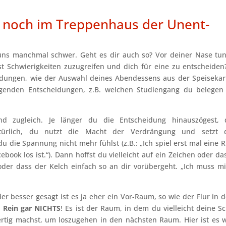
n noch im Treppenhaus der Unent-
 uns manchmal schwer. Geht es dir auch so? Vor deiner Nase tun
t Schwierigkeiten zuzugreifen und dich für eine zu entscheiden
idungen, wie der Auswahl deines Abendessens aus der Speisekar
egenden Entscheidungen, z.B. welchen Studiengang du belegen
 zugleich. Je länger du die Entscheidung hinauszögest, 
türlich, du nutzt die Macht der Verdrängung und setzt 
u die Spannung nicht mehr fühlst (z.B.: „Ich spiel erst mal eine 
ook los ist.“). Dann hoffst du vielleicht auf ein Zeichen oder da
er dass der Kelch einfach so an dir vorübergeht. „Ich muss mi
 besser gesagt ist es ja eher ein Vor-Raum, so wie der Flur in d
!
Rein
gar NICHTS
! Es ist der Raum, in dem du vielleicht deine S
fertig machst, um loszugehen in den nächsten Raum. Hier ist es 