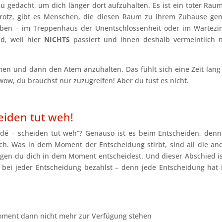
 gedacht, um dich länger dort aufzuhalten. Es ist ein toter Raum
trotz, gibt es Menschen, die diesen Raum zu ihrem Zuhause ge
 haben – im Treppenhaus der Unentschlossenheit oder im Wartez
d, weil hier
NICHTS
passiert und ihnen deshalb vermeintlich n
atmen und dann den Atem anzuhalten. Das fühlt sich eine Zeit lang
, wow, du brauchst nur zuzugreifen! Aber du tust es nicht.
eiden tut weh!
 adé – scheiden tut weh“? Genauso ist es beim Entscheiden, denn
ich. Was in dem Moment der Entscheidung stirbt, sind all die an
gegen du dich in dem Moment entscheidest. Und dieser Abschied is
 bei jeder Entscheidung bezahlst – denn jede Entscheidung hat 
Moment dann nicht mehr zur Verfügung stehen