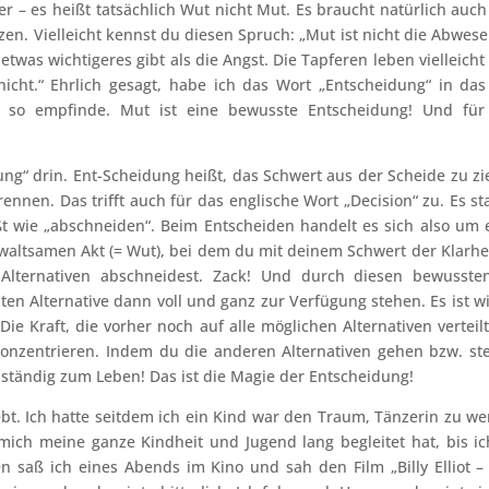
er – es heißt tatsächlich Wut nicht Mut. Es braucht natürlich auch
en. Vielleicht kennst du diesen Spruch: „Mut ist nicht die Abwese
twas wichtigeres gibt als die Angst. Die Tapferen leben vielleicht
cht.“ Ehrlich gesagt, habe ich das Wort „Entscheidung“ in das 
ch so empfinde. Mut ist eine bewusste Entscheidung! Und für
ung“ drin. Ent-Scheidung heißt, das Schwert aus der Scheide zu zi
nnen. Das trifft auch für das englische Wort „Decision“ zu. Es s
ßt wie „abschneiden“. Beim Entscheiden handelt es sich also um 
altsamen Akt (= Wut), bei dem du mit deinem Schwert der Klarhei
 Alternativen abschneidest. Zack! Und durch diesen bewusste
ten Alternative dann voll und ganz zur Verfügung stehen. Es ist wi
ie Kraft, die vorher noch auf alle möglichen Alternativen verteilt
 konzentrieren. Indem du die anderen Alternativen gehen bzw. st
llständig zum Leben! Das ist die Magie der Entscheidung!
ebt. Ich hatte seitdem ich ein Kind war den Traum, Tänzerin zu we
 mich meine ganze Kindheit und Jugend lang begleitet hat, bis ic
n saß ich eines Abends im Kino und sah den Film „Billy Elliot – I