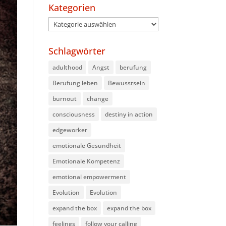
Kategorien
Kategorien
Schlagwörter
adulthood
Angst
berufung
Berufung leben
Bewusstsein
burnout
change
consciousness
destiny in action
edgeworker
emotionale Gesundheit
Emotionale Kompetenz
emotional empowerment
Evolution
Evolution
expand the box
expand the box
feelings
follow your calling