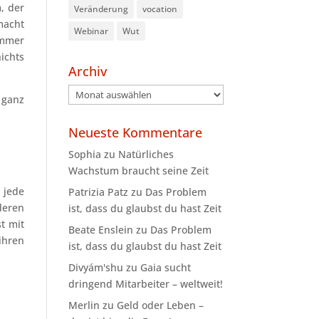
, der
Veränderung
vocation
macht
Webinar
Wut
immer
ichts
Archiv
Archiv
 ganz
Neueste Kommentare
Sophia
zu
Natürliches
Wachstum braucht seine Zeit
 jede
Patrizia Patz
zu
Das Problem
deren
ist, dass du glaubst du hast Zeit
t mit
Beate Enslein
zu
Das Problem
ihren
ist, dass du glaubst du hast Zeit
Divyám'shu
zu
Gaia sucht
dringend Mitarbeiter – weltweit!
Merlin
zu
Geld oder Leben –