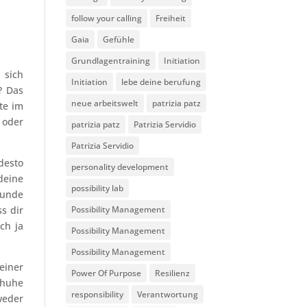
follow your calling
Freiheit
Gaia
Gefühle
Grundlagentraining
Initiation
 sich
Initiation
lebe deine berufung
? Das
neue arbeitswelt
patrizia patz
te im
 oder
patrizia patz
Patrizia Servidio
Patrizia Servidio
desto
personality development
deine
possibility lab
Runde
Possibility Management
ss dir
ch ja
Possibility Management
Possibility Management
einer
Power Of Purpose
Resilienz
chuhe
responsibility
Verantwortung
weder