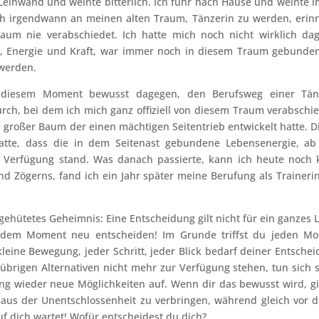
 Leinwand und weinte bitterlich. Ich fuhr nach Hause und weinte 
ich irgendwann an meinen alten Traum, Tänzerin zu werden, erinn
aum nie verabschiedet. Ich hatte mich noch nicht wirklich da
t, Energie und Kraft, war immer noch in diesem Traum gebunden
 werden.
 diesem Moment bewusst dagegen, den Berufsweg einer Tän
durch, bei dem ich mich ganz offiziell von diesem Traum verabschie
in großer Baum der einen mächtigen Seitentrieb entwickelt hatte. D
hatte, dass die in dem Seitenast gebundene Lebensenergie, a
Verfügung stand. Was danach passierte, kann ich heute noch
d Zögerns, fand ich ein Jahr später meine Berufung als Traineri
 gehütetes Geheimnis: Eine Entscheidung gilt nicht für ein ganzes 
 jedem Moment neu entscheiden! Im Grunde triffst du jeden M
eine Bewegung, jeder Schritt, jeder Blick bedarf deiner Entschei
brigen Alternativen nicht mehr zur Verfügung stehen, tun sich 
g wieder neue Möglichkeiten auf. Wenn dir das bewusst wird, gi
us der Unentschlossenheit zu verbringen, während gleich vor d
f dich wartet! Wofür entscheidest du dich?