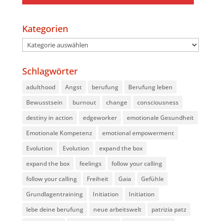
Kategorien
Kategorien
Schlagwörter
adulthood
Angst
berufung
Berufung leben
Bewusstsein
burnout
change
consciousness
destiny in action
edgeworker
emotionale Gesundheit
Emotionale Kompetenz
emotional empowerment
Evolution
Evolution
expand the box
expand the box
feelings
follow your calling
follow your calling
Freiheit
Gaia
Gefühle
Grundlagentraining
Initiation
Initiation
lebe deine berufung
neue arbeitswelt
patrizia patz