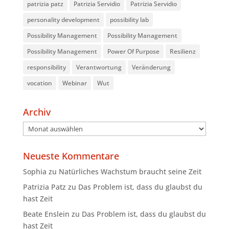
patrizia patz
Patrizia Servidio
Patrizia Servidio
personality development
possibility lab
Possibility Management
Possibility Management
Possibility Management
Power Of Purpose
Resilienz
responsibility
Verantwortung
Veränderung
vocation
Webinar
Wut
Archiv
Archiv
Neueste Kommentare
Sophia
zu
Natürliches Wachstum braucht seine Zeit
Patrizia Patz
zu
Das Problem ist, dass du glaubst du
hast Zeit
Beate Enslein
zu
Das Problem ist, dass du glaubst du
hast Zeit