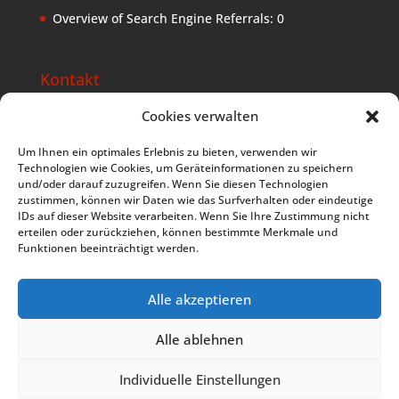
Overview of Search Engine Referrals:
0
Kontakt
Lebe Deine Berufung
Cookies verwalten
Keckweg 17
D-82288 Kottgeisering
Um Ihnen ein optimales Erlebnis zu bieten, verwenden wir
Germany
Technologien wie Cookies, um Geräteinformationen zu speichern
und/oder darauf zuzugreifen. Wenn Sie diesen Technologien
Tel: +49 8144 2460347
zustimmen, können wir Daten wie das Surfverhalten oder eindeutige
IDs auf dieser Website verarbeiten. Wenn Sie Ihre Zustimmung nicht
komm(at)lebe-deine-berufung.de
erteilen oder zurückziehen, können bestimmte Merkmale und
Funktionen beeinträchtigt werden.
Alle akzeptieren
Datenschutzerklärung
Impressum
AGB
Alle ablehnen
Trainingshinweise
Cookie Policy (EU)
Individuelle Einstellungen
Copyright © 2019. Created with love and passion by