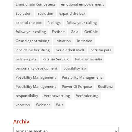
Emotionale Kompetenz
emotional empowerment
Evolution
Evolution
expand the box
expand the box
feelings
follow your calling
follow your calling
Freiheit
Gaia
Gefühle
Grundlagentraining
Initiation
Initiation
lebe deine berufung
neue arbeitswelt
patrizia patz
patrizia patz
Patrizia Servidio
Patrizia Servidio
personality development
possibility lab
Possibility Management
Possibility Management
Possibility Management
Power Of Purpose
Resilienz
responsibility
Verantwortung
Veränderung
vocation
Webinar
Wut
Archiv
Archiv