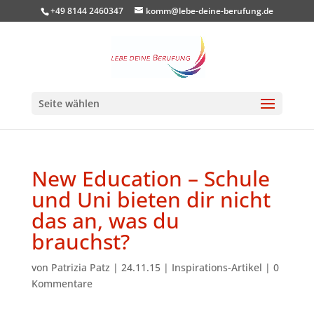
+49 8144 2460347
komm@lebe-deine-berufung.de
Seite wählen
New Education – Schule
und Uni bieten dir nicht
das an, was du
brauchst?
von
Patrizia Patz
|
24.11.15
|
Inspirations-Artikel
|
0
Kommentare