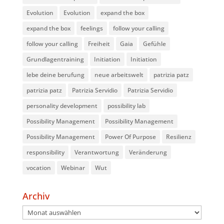
Evolution
Evolution
expand the box
expand the box
feelings
follow your calling
follow your calling
Freiheit
Gaia
Gefühle
Grundlagentraining
Initiation
Initiation
lebe deine berufung
neue arbeitswelt
patrizia patz
patrizia patz
Patrizia Servidio
Patrizia Servidio
personality development
possibility lab
Possibility Management
Possibility Management
Possibility Management
Power Of Purpose
Resilienz
responsibility
Verantwortung
Veränderung
vocation
Webinar
Wut
Archiv
Archiv