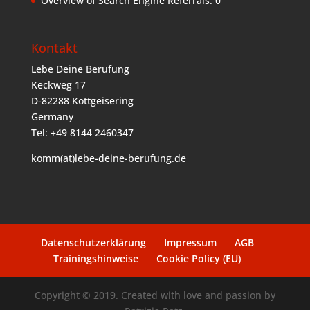
Overview of Search Engine Referrals:
0
Kontakt
Lebe Deine Berufung
Keckweg 17
D-82288 Kottgeisering
Germany
Tel: +49 8144 2460347
komm(at)lebe-deine-berufung.de
Datenschutzerklärung
Impressum
AGB
Trainingshinweise
Cookie Policy (EU)
Copyright © 2019. Created with love and passion by