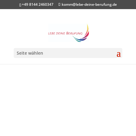
+49 8144 2460347
komm@lebe-deine-berufung.de
Seite wählen