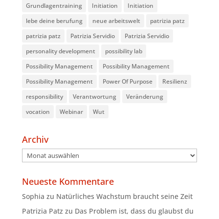
Grundlagentraining
Initiation
Initiation
lebe deine berufung
neue arbeitswelt
patrizia patz
patrizia patz
Patrizia Servidio
Patrizia Servidio
personality development
possibility lab
Possibility Management
Possibility Management
Possibility Management
Power Of Purpose
Resilienz
responsibility
Verantwortung
Veränderung
vocation
Webinar
Wut
Archiv
Archiv
Neueste Kommentare
Sophia
zu
Natürliches Wachstum braucht seine Zeit
Patrizia Patz
zu
Das Problem ist, dass du glaubst du