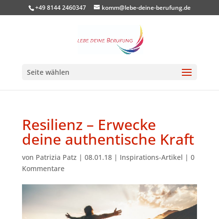
+49 8144 2460347
komm@lebe-deine-berufung.de
Seite wählen
Resilienz – Erwecke
deine authentische Kraft
von
Patrizia Patz
|
08.01.18
|
Inspirations-Artikel
|
0
Kommentare