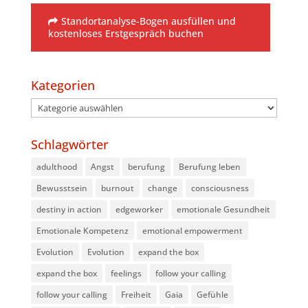
Standortanalyse-Bogen ausfüllen und
kostenloses Erstgespräch buchen
Kategorien
Kategorien
Schlagwörter
adulthood
Angst
berufung
Berufung leben
Bewusstsein
burnout
change
consciousness
destiny in action
edgeworker
emotionale Gesundheit
Emotionale Kompetenz
emotional empowerment
Evolution
Evolution
expand the box
expand the box
feelings
follow your calling
follow your calling
Freiheit
Gaia
Gefühle