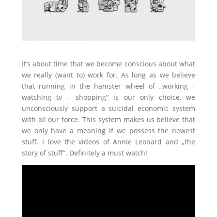
It’s about time that we become conscious about what
we really (want to) work for. As long as we believe
that running in the hamster wheel of „working –
watching tv – shopping“ is our only choice, we
unconsciously support a suicidal economic system
with all our force. This system makes us believe that
we only have a meaning if we possess the newest
stuff. I love the videos of Annie Leonard and „the
story of stuff“. Definitely a must watch!