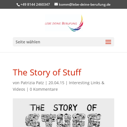
+49 8144 2460347
komm@lebe-deine-berufung.de
Seite wählen
The Story of Stuff
von
Patrizia Patz
|
20.04.15
|
Interesting Links &
Videos
|
0 Kommentare