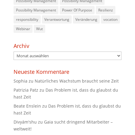
Possibility Management
Possibility Management
Possibility Management
Power Of Purpose
Resilienz
responsibility
Verantwortung
Veränderung
vocation
Webinar
Wut
Archiv
Archiv
Neueste Kommentare
Sophia
zu
Natürliches Wachstum braucht seine Zeit
Patrizia Patz
zu
Das Problem ist, dass du glaubst du
hast Zeit
Beate Enslein
zu
Das Problem ist, dass du glaubst du
hast Zeit
Divyám'shu
zu
Gaia sucht dringend Mitarbeiter –
weltweit!