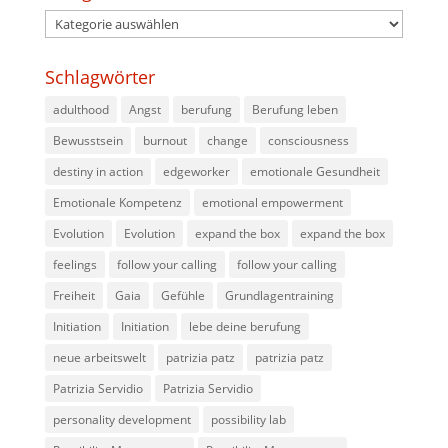
Kategorien
Schlagwörter
adulthood
Angst
berufung
Berufung leben
Bewusstsein
burnout
change
consciousness
destiny in action
edgeworker
emotionale Gesundheit
Emotionale Kompetenz
emotional empowerment
Evolution
Evolution
expand the box
expand the box
feelings
follow your calling
follow your calling
Freiheit
Gaia
Gefühle
Grundlagentraining
Initiation
Initiation
lebe deine berufung
neue arbeitswelt
patrizia patz
patrizia patz
Patrizia Servidio
Patrizia Servidio
personality development
possibility lab